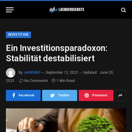
INVESTITION
Ein Investitionsparadoxon:
Stabilität destabilisiert
By
JANDINO
September 12, 2022
Updated:
June 20,
2023
No Comments
1 Min Read
Facebook
Twitter
Pinterest