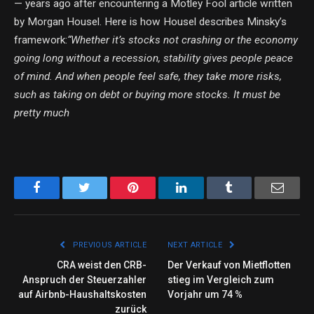
— years ago after encountering a Motley Fool
article
written
by Morgan Housel.
Here is how Housel describes Minsky’s
framework:
“Whether it’s stocks not crashing or the economy
going long without a recession, stability gives people peace
of mind.
And when people feel safe, they take more risks,
such as taking on debt or buying more stocks.
It must be
pretty much
Facebook
Twitter
Pinterest
LinkedIn
Tumblr
Email
PREVIOUS ARTICLE
NEXT ARTICLE
CRA weist den CRB-
Der Verkauf von Mietflotten
Anspruch der Steuerzahler
stieg im Vergleich zum
auf Airbnb-Haushaltskosten
Vorjahr um 74 %
zurück